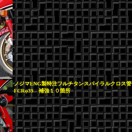
ノジマENG製特注フルチタンスパイラルクロス
FCRφ39 補強１０箇所