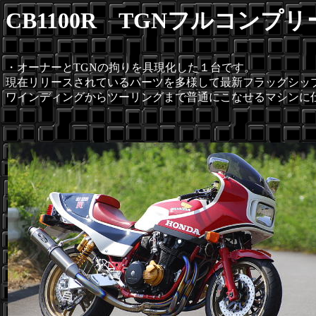
CB1100R TGNフルコンプ
・オーナーとTGNの拘りを具現化した１台です。
現在リリースされているパーツを多様して最新フラッグシッ
ワインディングからツーリングまで普通にこなせるマシンに