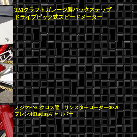
TMクラフトガレージ製バックステップ
ドライブピック式スピードメーター
ノジマENGクロス管 サンスターローターΦ320
ブレンボRacingキャリパー