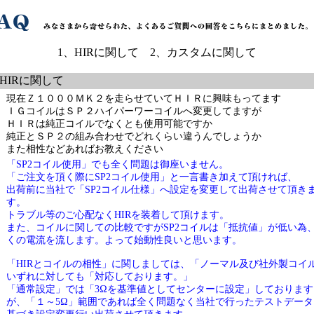
1、HIRに関して 2、カスタムに関して
、HIRに関して
現在Ｚ１０００ＭＫ２を走らせていてＨＩＲに興味もってます
ＩＧコイルはＳＰ２ハイパーワーコイルへ変更してますが
ＨＩＲは純正コイルでなくとも使用可能ですか
純正とＳＰ２の組み合わせでどれくらい違うんでしょうか
また相性などあればお教えください
「
SP2
コイル使用」でも全く問題は御座いません。
「ご注文を頂く際に
SP2
コイル使用」と一言書き加えて頂ければ、
出荷前に当社で「
SP2
コイル仕様」へ設定を変更して出荷させて頂き
す。
トラブル等のご心配なく
HIR
を装着して頂けます。
また、コイルに関しての比較ですが
SP2
コイルは「抵抗値」が低い為
くの電流を流します。よって始動性良いと思います。
「
HIR
とコイルの相性」に関しましては、「ノーマル及び社外製コイ
いずれに対しても「対応しております。」
「通常設定」では「
3
Ω
を基準値としてセンターに設定」しております
が、「１～
5
Ω
」範囲であれば全く問題なく当社で行ったテストデータ