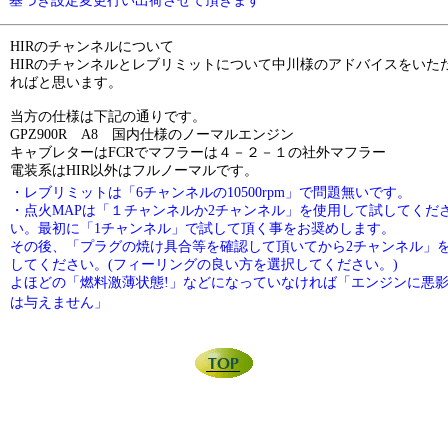
基づき設定変更行い出荷させて頂きます
HIR
のチャンネルについて
HIR
のチャンネルとレブリミットについて中川様のアドバイスをいた
ればと思います。
当方の仕様は下記の通りです。
GPZ900R
A8
国内仕様のノーマルエンジン
キャブレターは
FCR
でマフラーは４－２－１の社外マフラー
電装系は
HIR
以外はフルノーマルです。
・レブリミットは「
6
チャンネルの
10500rpm
」で問題無いです。
・点火
MAP
は「１チャンネルか
2
チャンネル」を使用して試してくだ
い。最初に「
1
チャンネル」で試して頂く事をお奨めします。
その後、「プラグの焼け具合等を確認して頂いてから
2
チャンネル」
してください。
(
フィーリングの良い方を選択してください。
)
よほどの「燃料激薄状態
!
」などになっていなければ「エンジンに悪
」
は与えません