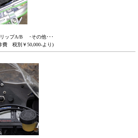
ップA/B ･その他･･･
 税別￥50,000-より)