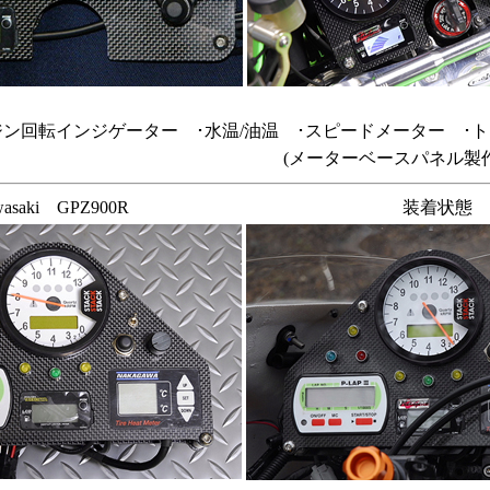
ン回転インジゲーター ･水温/油温 ･スピードメーター ･トリ
(メーターベースパネル製作費
wasaki GPZ900R
装着状態