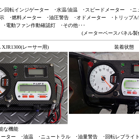
ジン回転インジゲーター ･水温/油温 ･スピードメーター ･ニ
 ･燃料メーター ･油圧警告 ･オドメーター ･トリップA/B 
ER ･電動ファン作動確認灯 ･その他･･･
(メーターベースパネル製作費
 XJR1300(レーサー用)
装着状態
能な機能
メーター ･油温 ･ニュートラル ･油量警告 ･回転レブライト ･P